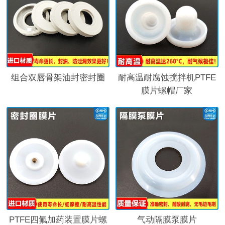
组合双唇骨架油封密封圈
耐高温耐腐蚀搅拌机PTFE
膜片螺帽厂家
PTFE四氟加药装置膜片螺
气动隔膜泵膜片