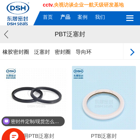
cctv.
央视访谈企业一航天级研发基地
首页
产品
案例
我们
PBT泛塞封
橡胶密封圈
泛塞封
密封圈
导向环
密封件定制/现货怎么报价，起订量多少？
孔用PTB泛塞封
PTB泛塞封