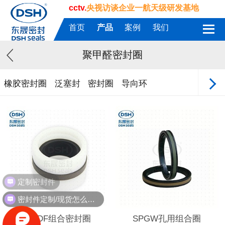
cctv.
央视访谈企业一航天级研发基地
首页
产品
案例
我们
聚甲醛密封圈
橡胶密封圈
泛塞封
密封圈
导向环
定制密封件
密封件定制/现货怎么报价，起订量多少？
DKDF组合密封圈
SPGW孔用组合圈