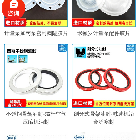
计量泵加药泵密封圈隔膜片
米顿罗计量泵配件膜片
不锈钢骨驾油封-螺杆空气
剖分式骨架油封-减速机冶
压缩机油封
金泛塞封