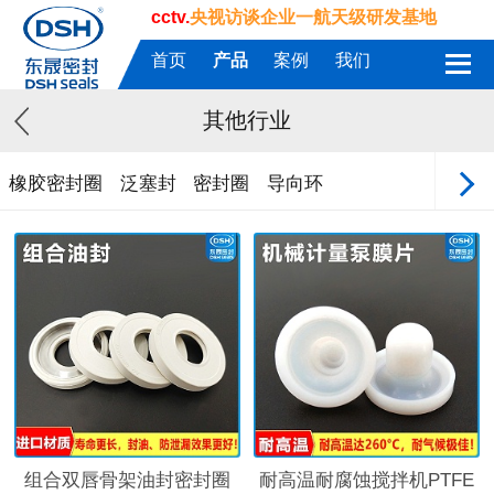
cctv.
央视访谈企业一航天级研发基地
首页
产品
案例
我们
其他行业
橡胶密封圈
泛塞封
密封圈
导向环
组合双唇骨架油封密封圈
耐高温耐腐蚀搅拌机PTFE