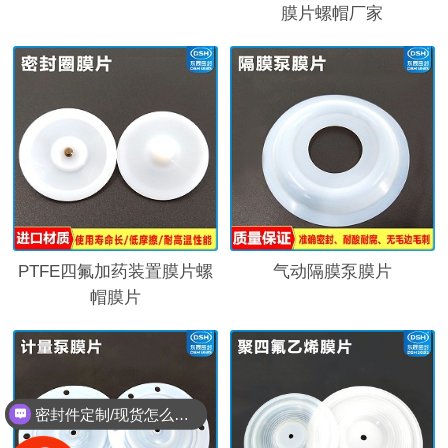
膜片螺帽厂家
PTFE四氟加药装置膜片螺
气动隔膜泵膜片
帽膜片
密封件定制/现货怎么报价，起订量多少？