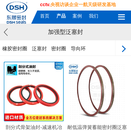
cctv.
央视访谈企业一航天级研发基地
首页
产品
案例
我们
加强型泛塞封
橡胶密封圈
泛塞封
密封圈
导向环
剖分式骨架油封-减速机冶
耐低温弹簧蓄能密封圈泛塞