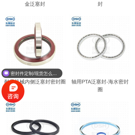
金泛塞封
封
密封件定制/现货怎么报价，起订量多少？
耐磨机械内侧泛塞封密封圈
轴用PTA泛塞封-海水密封
圈