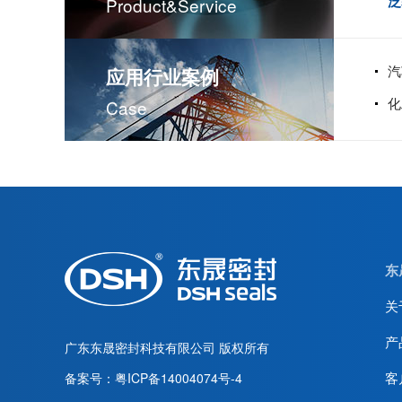
泛
Product&service
汽
应用行业案例
化
Case
东
关
产
广东东晟密封科技有限公司
版权所有
客
备案号：
粤ICP备14004074号-4