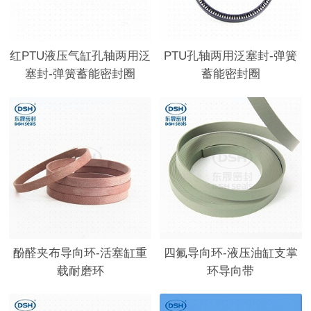
红PTU液压气缸孔轴两用泛
PTU孔轴两用泛塞封-弹簧
塞封-弹簧蓄能密封圈
蓄能密封圈
酚醛夹布导向环-活塞缸重
四氟导向环-液压油缸支掌
载耐磨环
环导向带