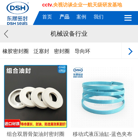
cctv.
央视访谈企业一航天级研发基地
首页
产品
案例
我们
机械设备行业
橡胶密封圈
泛塞封
密封圈
导向环
组合双唇骨架油封密封圈
移动式液压油缸-蓝色夹布