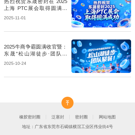
热烈祝贺东晟密封在 2025
上海 PTC展会取得圆满成
功！
2025-11-01
2025牛商争霸圆满收官暨：
东晟“松山湖徒步·团队聚
餐”！
2025-10-24
橡胶密封圈
泛塞封
密封圈
网站地图
地址：广东省东莞市石碣镇横滘工业区伟业街4号