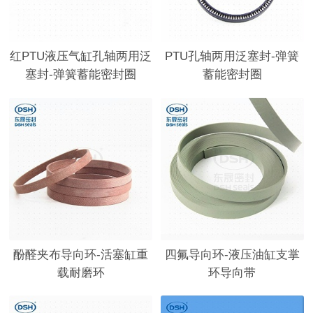
红PTU液压气缸孔轴两用泛
PTU孔轴两用泛塞封-弹簧
塞封-弹簧蓄能密封圈
蓄能密封圈
酚醛夹布导向环-活塞缸重
四氟导向环-液压油缸支掌
载耐磨环
环导向带