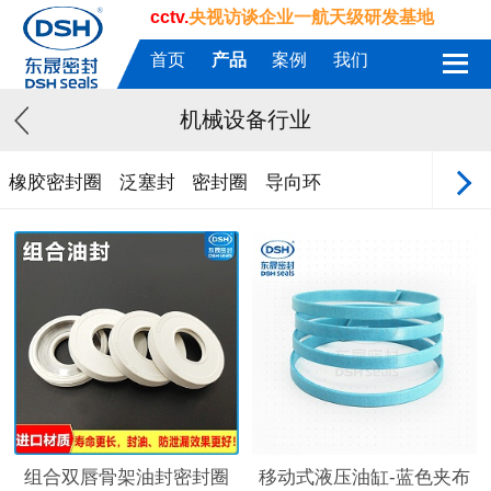
cctv.
央视访谈企业一航天级研发基地
首页
产品
案例
我们
机械设备行业
橡胶密封圈
泛塞封
密封圈
导向环
组合双唇骨架油封密封圈
移动式液压油缸-蓝色夹布