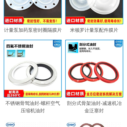
计量泵加药泵密封圈隔膜片
米顿罗计量泵配件膜片
不锈钢骨驾油封-螺杆空气
剖分式骨架油封-减速机冶
压缩机油封
金泛塞封