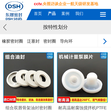
cctv.
央视访谈企业一航天级研发基地
首页
产品
案例
我们
按特性划分
橡胶密封圈
泛塞封
密封圈
导向环
组合双唇骨架油封密封圈
耐高温耐腐蚀搅拌机PTFE