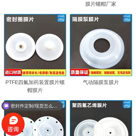
膜片螺帽厂家
PTFE四氟加药装置膜片螺
气动隔膜泵膜片
帽膜片
密封件定制/现货怎么报价，起订量多少？