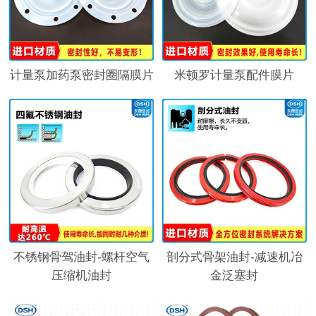
计量泵加药泵密封圈隔膜片
米顿罗计量泵配件膜片
不锈钢骨驾油封-螺杆空气
剖分式骨架油封-减速机冶
压缩机油封
金泛塞封