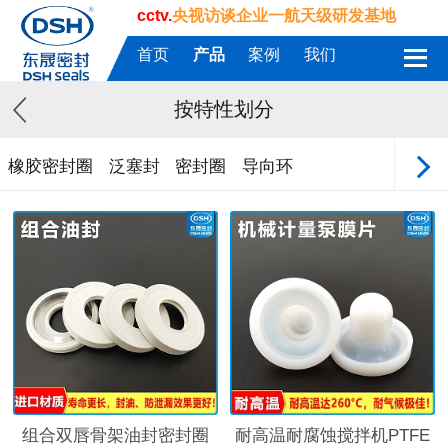
cctv.
央视访谈企业一航天级研发基地
首页
产品
案例
我们
按特性划分
橡胶密封圈
泛塞封
密封圈
导向环
组合双唇骨架油封密封圈
耐高温耐腐蚀搅拌机PTFE