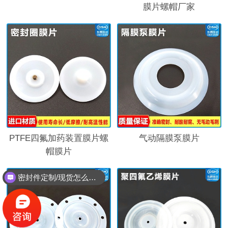
膜片螺帽厂家
PTFE四氟加药装置膜片螺
气动隔膜泵膜片
帽膜片
密封件定制/现货怎么报价，起订量多少？