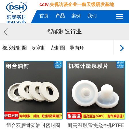
cctv.
央视访谈企业一航天级研发基地
首页
产品
案例
我们
智能制造行业
橡胶密封圈
泛塞封
密封圈
导向环
组合双唇骨架油封密封圈
耐高温耐腐蚀搅拌机PTFE