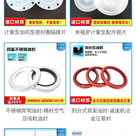
计量泵加药泵密封圈隔膜片
米顿罗计量泵配件膜片
不锈钢骨驾油封-螺杆空气
剖分式骨架油封-减速机冶
压缩机油封
金泛塞封