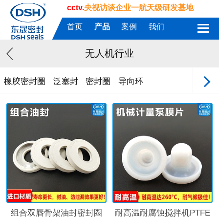
cctv.
央视访谈企业一航天级研发基地
首页
产品
案例
我们
无人机行业
橡胶密封圈
泛塞封
密封圈
导向环
组合双唇骨架油封密封圈
耐高温耐腐蚀搅拌机PTFE