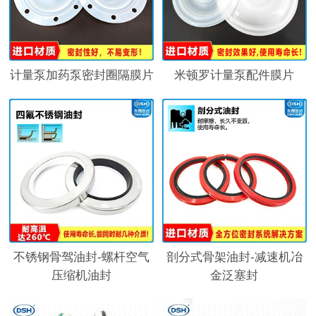
计量泵加药泵密封圈隔膜片
米顿罗计量泵配件膜片
不锈钢骨驾油封-螺杆空气
剖分式骨架油封-减速机冶
压缩机油封
金泛塞封