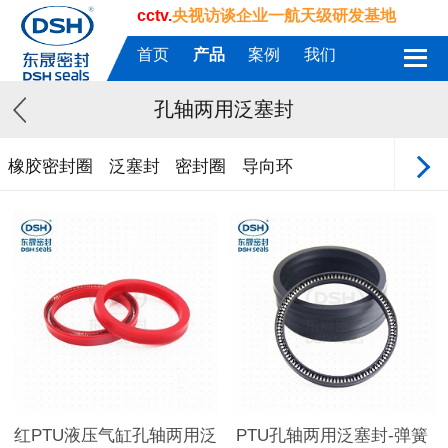
cctv.
央视访谈企业一航天级研发基地
首页
产品
案例
我们
孔轴两用泛塞封
橡胶密封圈
泛塞封
密封圈
导向环
红PTU液压气缸孔轴两用泛
PTU孔轴两用泛塞封-弹簧