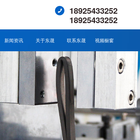
18925433252
18925433252
新闻资讯
关于东晟
联系东晟
视频橱窗