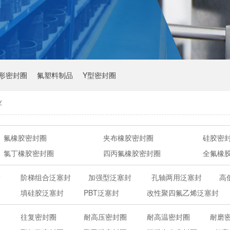
Y形密封圈
氟塑料制品
Y型密封圈
业
氟橡胶密封圈
夹布橡胶密封圈
硅胶密
氯丁橡胶密封圈
四丙氟橡胶密封圈
全氟橡
封
阶梯组合泛塞封
加强型泛塞封
孔轴两用泛塞封
高
填硅胶泛塞封
PBT泛塞封
改性聚四氟乙烯泛塞封
往复密封圈
耐高压密封圈
耐高温密封圈
耐磨