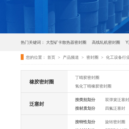
热门关键词：
大型矿卡散热器密封圈
高线轧机密封圈
您的位置：
首页
产品频道
密封圈
化工设备行
>
>
>
丁晴胶密封圈
橡胶密封圈
氢化丁晴橡胶密封圈
按类别划分
双弹簧泛塞
泛塞封
按材质划分
四氟泛塞封
按特性划分
旋转密封圈