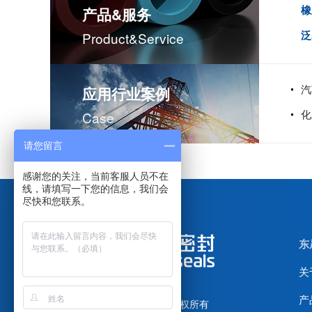
橡
产品&服务
泛
Product&service
汽
应用行业案例
化
Case
请您留言
感谢您的关注，当前客服人员不在
线，请填写一下您的信息，我们会
尽快和您联系。
东
关
产
广东东晟密封科技有限公司
版权所有