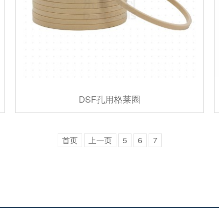
DSF孔用格莱圈
首页
上一页
5
6
7