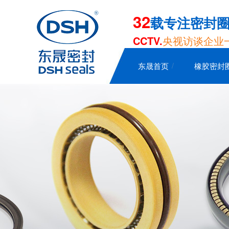
32
载专注密封
CCTV.
央视访谈企业
东晟首页
橡胶密封