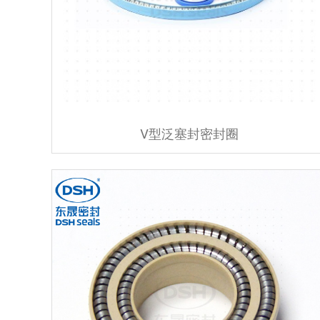
V型泛塞封密封圈