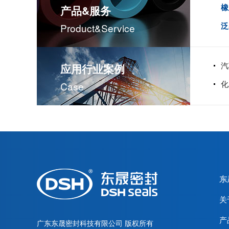
橡
产品&服务
泛
Product&service
汽
应用行业案例
化
Case
东
关
产
广东东晟密封科技有限公司
版权所有