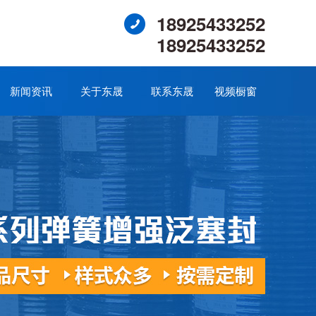
18925433252
18925433252
新闻资讯
关于东晟
联系东晟
视频橱窗