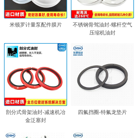
米顿罗计量泵配件膜片
不锈钢骨驾油封-螺杆空气
压缩机油封
剖分式骨架油封-减速机冶
四氟挡圈-特氟龙垫片
金泛塞封