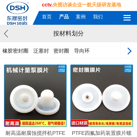
cctv.
央视访谈企业一航天级研发基地
首页
产品
案例
我们
按材料划分
橡胶密封圈
泛塞封
密封圈
导向环
耐高温耐腐蚀搅拌机PTFE
PTFE四氟加药装置膜片螺