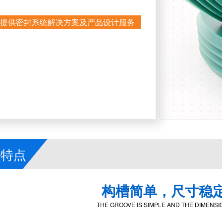
提供密封系统解决方案及产品设计服务
品特点
构槽简单，尺寸稳
THE GROOVE IS SIMPLE AND THE DIMENSIO