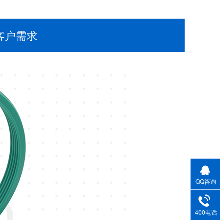
客户需求
QQ咨询
400电话