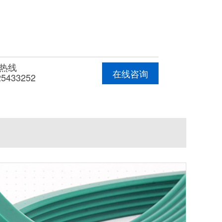
热线
在线咨询
25433252