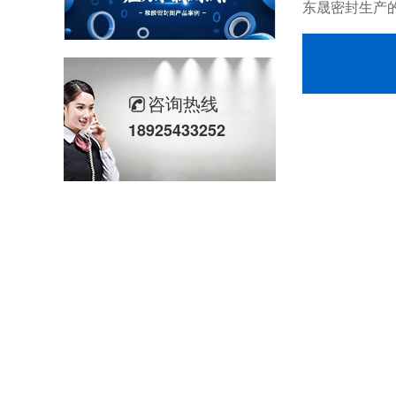
东晟密封生产
液压系统橡胶密封圈压力承载测试！
咨询热线
18925433252
汽车减震器Y形密封圈耐油性测试技术规范？
食品级唇型密封圈的材质选择与认证标准！