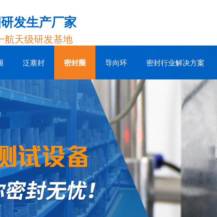
圈研发生产厂家
一航天级研发基地
圈
泛塞封
密封圈
导向环
密封行业解决方案