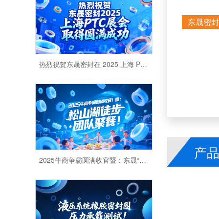
东晟密封
热烈祝贺东晟密封在 2025 上海 PTC展会取得圆满成功！
2025牛商争霸圆满收官暨：东晟“松山湖徒步·团队聚餐”！
产