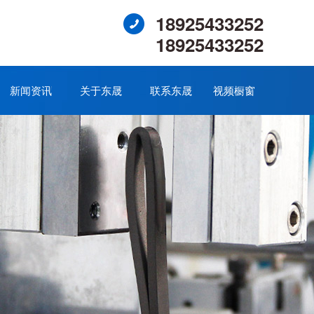
18925433252
18925433252
新闻资讯
关于东晟
联系东晟
视频橱窗