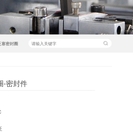
泛塞密封圈
圈-密封件
℃
泛