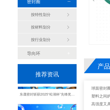
密封圈
按特性划分
按材料划分
东晟密封破局出海，重构中国密封全球品牌价值
按行业划分
导向环
产
推荐资讯
东晟密封斩获2025“松湖杯”先锋奖， 密封科技创新引领行业新篇！
球面密封
塑料之间
高强度又