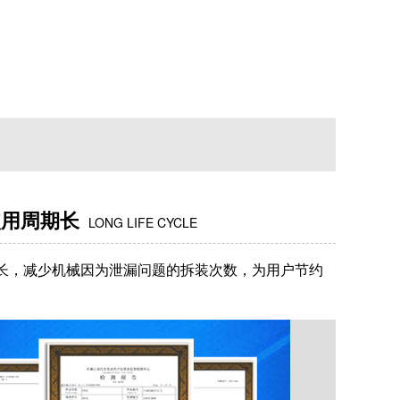
使用周期长
LONG LIFE CYCLE
长，减少机械因为泄漏问题的拆装次数，为用户节约
。