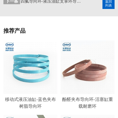
下一条
四氟导向环-液压油缸支掌环导向带
返回
列表
推荐产品
移动式液压油缸-蓝色夹布
酚醛夹布导向环-活塞缸重
树脂导向环
载耐磨环