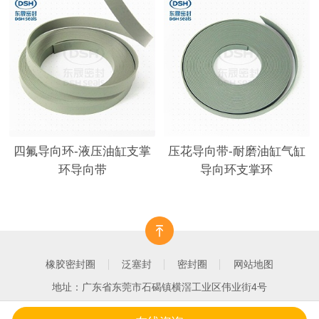
四氟导向环-液压油缸支掌
压花导向带-耐磨油缸气缸
环导向带
导向环支掌环
橡胶密封圈
泛塞封
密封圈
网站地图
地址：广东省东莞市石碣镇横滘工业区伟业街4号