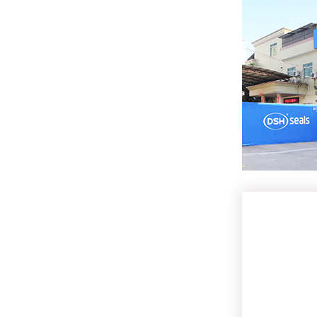
东晟密封破局出海，重构中国密封全球品牌价值
东晟密封斩获2025“松湖杯”先锋奖， 密封科技创新引领行业新篇！