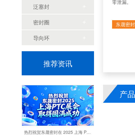
零泄漏。
东晟密封破局出海，重构中国密封全球品牌价值
泛塞封
密封圈
东晟密封
导向环
推荐资讯
东晟密封斩获2025“松湖杯”先锋奖， 密封科技创新引领行业新篇！
产
热烈祝贺东晟密封在 2025 上海 PTC展会取得圆满成功！