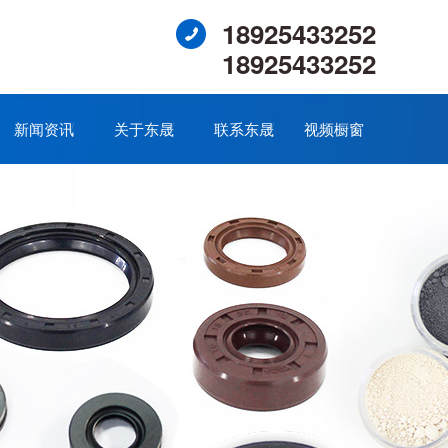
18925433252
18925433252
新闻资讯
关于东晟
联系东晟
视频橱窗