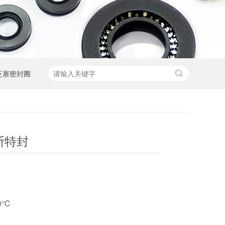
泛塞密封圈
斯特封
00℃
a