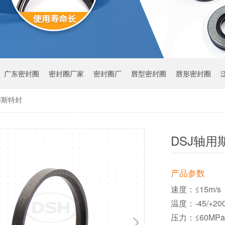
广东密封圈
密封圈厂家
密封圈厂
唇型密封圈
唇形密封圈
用斯特封
DSJ轴用
产品参数
速度：≤15m/s
温度：-45/+2
压力：≤60MP