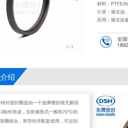
材料：PTFE/N
介质：液压油
应用：液压设
全国
189
1
/1
品介绍
用斯特封密封圈是由一个低摩擦的填充聚四
13制作而成，呈阶梯形式一般和70℃的
O形圈组合，和导向环配套使用，可达到