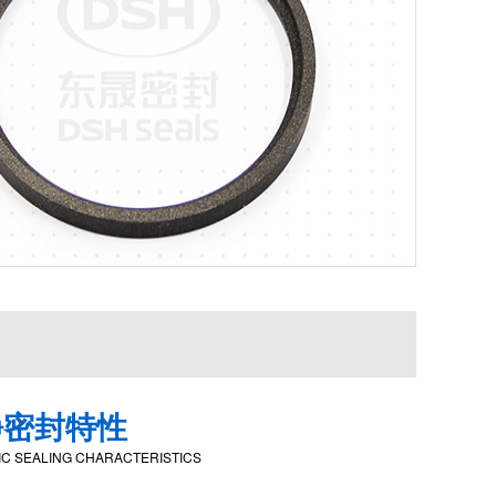
静密封特性
TIC SEALING CHARACTERISTICS