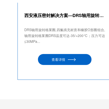
西安液压密封解决方案—DRS轴用旋转格莱圈
DRS轴用旋转格莱圈,四氟填充材质和橡胶O形圈组合,
轴用旋转格莱圈DRS温度可达-35/+200℃；压力可达
≦30MPa...
查看详情