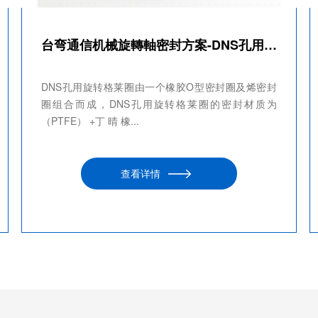
台弯通信机械旋轉軸密封方案-DNS孔用旋转格莱圈
DNS孔用旋转格莱圈由一个橡胶O型密封圈及烯密封
圈组合而成，DNS孔用旋转格莱圈的密封材质为
（PTFE） +丁 晴 橡...
查看详情