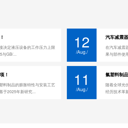
12
！
汽车减震器
接决定液压设备的工作压力上限
在汽车减震
/Aug./
与GB/...
果与部件使用
11
项！
氟塑料制
塑料制品‌的膨胀特性与安装工艺
随着全球光伏
/Aug./
2025年新研究...
经历技术革新。