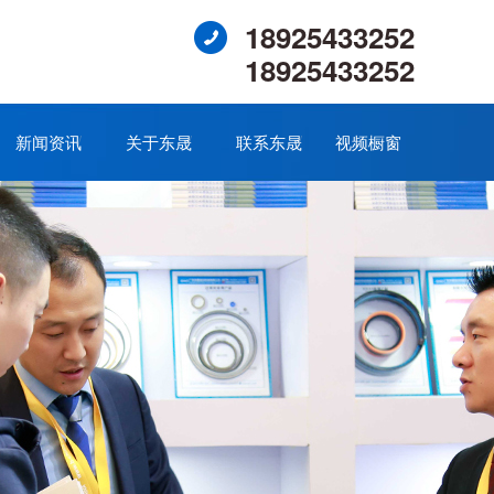
18925433252
18925433252
新闻资讯
关于东晟
联系东晟
视频橱窗