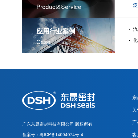
泛
Product&service
汽
应用行业案例
化
Case
东
关
产
广东东晟密封科技有限公司
版权所有
客
备案号：
粤ICP备14004074号-4