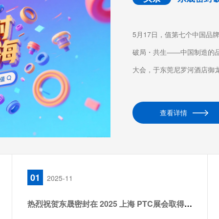
5月17日，值第七个中国品牌
破局・共生——中国制造的
大会，于东莞尼罗河酒店御龙轩
查看详情
01
2025-11
热烈祝贺东晟密封在 2025 上海 PTC展会取得圆满成功！