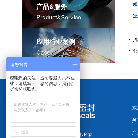
橡
产品&服务
泛
Product&service
汽
应用行业案例
化
Case
请您留言
感谢您的关注，当前客服人员不在
线，请填写一下您的信息，我们会
尽快和您联系。
东
关
产
广东东晟密封科技有限公司
版权所有