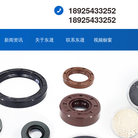
18925433252
18925433252
新闻资讯
关于东晟
联系东晟
视频橱窗