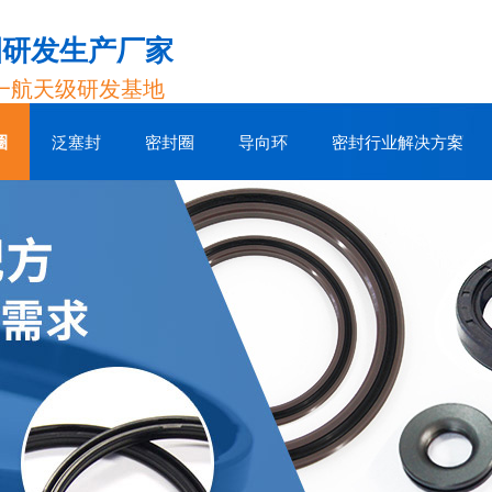
圈研发生产厂家
一航天级研发基地
圈
泛塞封
密封圈
导向环
密封行业解决方案