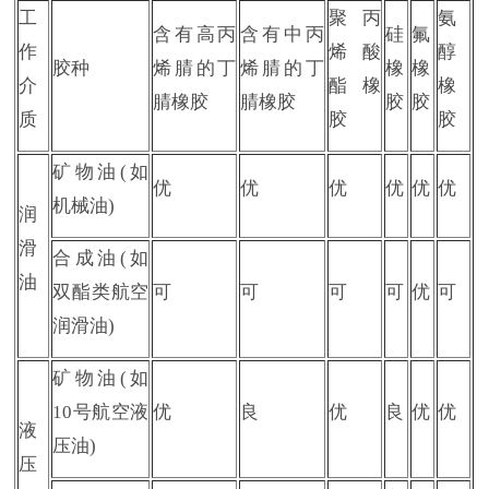
工
聚丙
氨
含有高丙
含有中丙
硅
氟
作
烯酸
醇
胶种
烯腈的丁
烯腈的丁
橡
橡
介
酯橡
橡
腈橡胶
腈橡胶
胶
胶
质
胶
胶
矿物油
(如
优
优
优
优
优
优
机械油)
润
滑
合成油
(如
油
双酯类航空
可
可
可
可
优
可
润滑油)
矿物油
(如
10号航空液
优
良
优
良
优
优
液
压油)
压