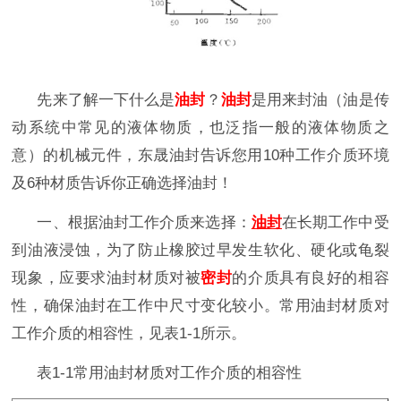
先来了解一下什么是
油封
？
油封
是用来封油（油是传
动系统中常见的液体物质，也泛指一般的液体物质之
意）的机械元件，东晟油封告诉您用
10
种工作介质环境
及
6
种材质告诉你正确
选择油封！
一、根据油封工作介质来选择：
油封
在长期工作中受
到油液浸蚀，为了防止橡胶过早发生软化、硬化或龟裂
现象，应要求油封材质对被
密封
的介质具有良好的相容
性，确保油封在工作中尺寸变化较小。常用油封材质
对
工作介质的相容性，见表
1-1所示。
表
1-1常用油封
材质对工作介质的相容性