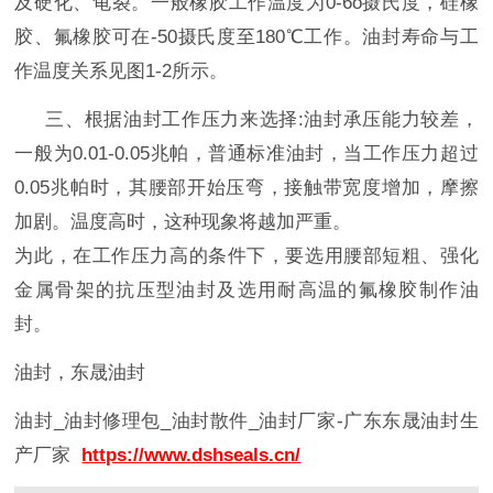
及硬化、龟裂。一般橡胶工作温度为0-6o摄氏度，硅橡
胶、氟橡胶可在-50摄氏度至180℃工作。油封寿命与工
作温度关系见图1-2所示。
三、根据油封
工作压力来选择
:油封承压能力较差，
一般为0.01-0.05兆帕，普通标准油封，当工作压力超过
0.05兆帕时，其腰部开始压弯，接触带宽度增加，摩擦
加剧。温度高时，这种现象将越加严重。
为此，在工作压力高的条件下，要选用腰部短粗、强化
金属骨架的抗压型油封及选用耐高温的氟橡胶制作油
封。
油封，东晟油封
油封
_
油封修理包
_
油封散件
_
油封厂家
-
广东东晟油封生
产厂家
https://www.dshseals.cn/