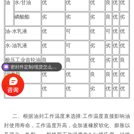
油
水
/甘油
优
优
优
良
优
优
磷酸酯
劣
劣
劣
良
优
劣
油
-水乳液
优
可
优
可
优
优
水
-油乳液
优
可
劣
劣
优
优
极压工业齿轮油
良
良
优
劣
优
良
密封件定制/现货怎么报价，起订量多少？
润滑脂
优
优
良
良
优
优
水
优
优
劣
优
优
优
二、根据油封
工作温度来选择
:工作温度直接影响油
封使用寿命，工作温度升高，会加速橡胶软化、膨胀以