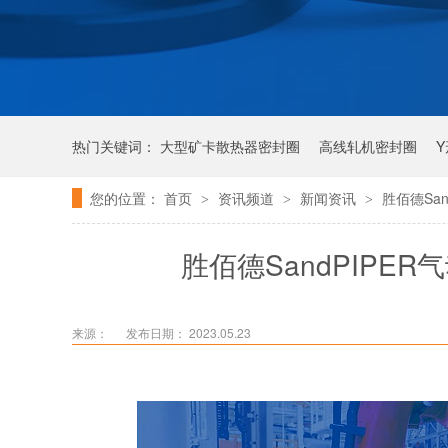
热门关键词：
大型矿卡散热器密封圈
高线轧机密封圈
您的位置：
首页
资讯频道
新闻资讯
胜佰德Sa
>
>
>
唇形密封圈
泛塞密封圈
胜佰德SandPIP
来源：
发布日期： 2023.05.23