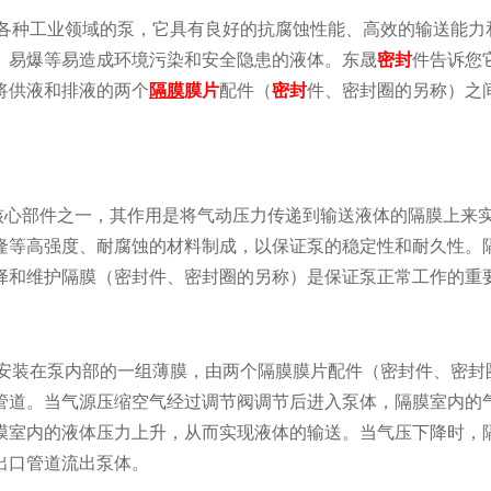
各种工业领域的泵，它具有良好的抗腐蚀性能、高效的输送能力
、易爆等易造成环境污染和安全隐患的液体。
东晟
密封
件告诉您
将供液和排液的两个
隔膜
膜片
配件（
密封
件、密封圈的另称）之
核心部件之一，其作用是将气动压力传递到输送液体的隔膜上来
隆等高强度、耐腐蚀的材料制成，以保证泵的稳定性和耐久性。
择和维护隔膜（密封件、密封圈的另称）是保证泵正常工作的重
安装在泵内部的一组薄膜，由两个隔膜
膜片配件（密封件、密封
管道。当气源压缩空气经过调节阀调节后进入泵体，隔膜室内的
膜室内的液体压力上升，从而实现液体的输送。当气压下降时，
出口管道流出泵体。