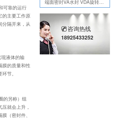
泛塞封-汽车密封件-耐腐蚀密封圈
和可靠的运行
它的主要工作原
组合双唇骨架油封密封圈
间分隔开来，从
耐高温耐腐蚀搅拌机PTFE膜片螺帽厂家
咨询热线
18925433252
PTFE四氟加药装置膜片螺帽膜片
气动隔膜泵膜片
实现液体的输
计量泵加药泵密封圈隔膜片
隔膜的质量和性
要环节。
米顿罗计量泵配件膜片
不锈钢骨驾油封-螺杆空气压缩机油封
剖分式骨架油封-减速机冶金泛塞封
圈的另称）组
气压就会上升，
隔膜（密封件、