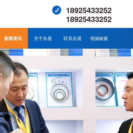
18925433252
18925433252
新闻资讯
关于东晟
联系东晟
视频橱窗