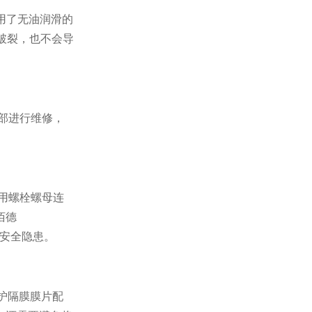
用了无油润滑的
破裂，也不会导
部进行维修，
用螺栓螺母连
佰德
安全隐患。
护隔膜
膜片配