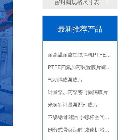
密封圈规格尺寸表
泛塞封-汽车密封件-耐腐蚀密封圈
最新推荐产品
组合双唇骨架油封密封圈
耐高温耐腐蚀搅拌机PTFE膜片螺帽厂家
PTFE四氟加药装置膜片螺帽膜片
气动隔膜泵膜片
计量泵加药泵密封圈隔膜片
米顿罗计量泵配件膜片
不锈钢骨驾油封-螺杆空气压缩机油封
剖分式骨架油封-减速机冶金泛塞封
端面密封VA水封 VDA旋转密封圈