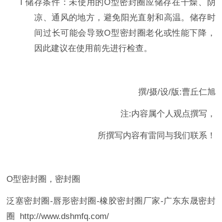
l
储存条件：未使用的
O
型密封圈应储存在干燥、阴
凉、通风的地方，避免阳光直射和高温。储存时
间过长可能会导致
O
型密封圈老化或性能下降，
因此建议在使用前先进行检查。
撰
/
摄
/
设
/
版
:
曹丘仁旭
注
:
内容属个人观点撰写，
所撰写内容有雷同与我们联系！
O
型密封圈，密封圈
泛塞密封圈
-
唇形密封圈
-
橡胶密封圈厂家
-
广东东晟密封
圈
http://www.dshmfq.com/