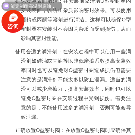
l
确保安装表面清洁：在安装前应清洁
O
型密封圈的
能定制耐高温耐腐蚀密封件吗？
安装表面，以防止杂质影响密封效果。可以使用
酒精或丙酮等溶剂进行清洁。这样可以确保
O
型
密封圈在安装时不会因为杂质而受到损伤，从而
影响其密封性能。
l
使用合适的润滑剂：在安装过程中可以使用一些润
滑剂如硅油或甘油等以降低摩擦系数提高安装效
率同时也可以避免对
O
型密封圈造成损伤但需要
注意的是润滑剂不能太多以防止泄漏。适当的润
滑可以减少摩擦力，提高安装效率，同时也可以
避免
O
型密封圈在安装过程中受到损伤。需要注
意的是，不能使用过多的润滑剂，否则可能会导
致泄漏。
l
正确放置
O
型密封圈：在放置
O
型密封圈时应确保其