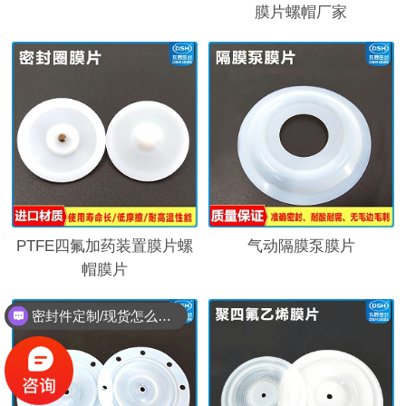
膜片螺帽厂家
PTFE四氟加药装置膜片螺
气动隔膜泵膜片
帽膜片
密封件定制/现货怎么报价，起订量多少？