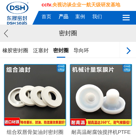
cctv.
央视访谈企业一航天级研发基地
首页
产品
案例
我们
密封圈
橡胶密封圈
泛塞封
密封圈
导向环
组合双唇骨架油封密封圈
耐高温耐腐蚀搅拌机PTFE