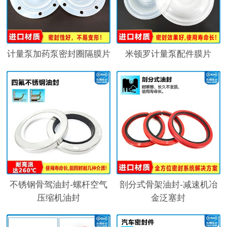
计量泵加药泵密封圈隔膜片
米顿罗计量泵配件膜片
不锈钢骨驾油封-螺杆空气
剖分式骨架油封-减速机冶
压缩机油封
金泛塞封