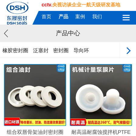
cctv.
央视访谈企业一航天级研发基地
首页
产品
案例
我们
产品中心
橡胶密封圈
泛塞封
密封圈
导向环
组合双唇骨架油封密封圈
耐高温耐腐蚀搅拌机PTFE