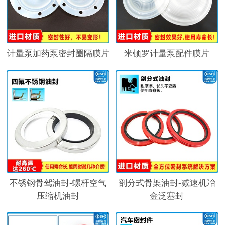
计量泵加药泵密封圈隔膜片
米顿罗计量泵配件膜片
不锈钢骨驾油封-螺杆空气
剖分式骨架油封-减速机冶
压缩机油封
金泛塞封