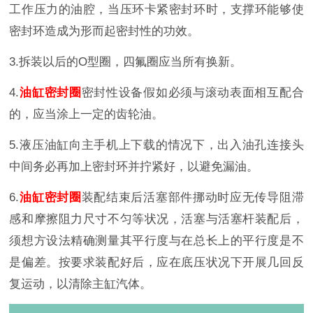
工作压力的油腔，当压环卡紧密封环时，支撑环能够使
密封环造成为形而起密封性的功效。
3.拆装以后的O型圈，四氟圈应当所有换新。
4.
油缸密封圈
密封性设备假如必须与滚动表面相互配合
的，应当涂上一定的齿轮油。
5.液压油缸向主手机上下载的情况下，出入油孔连接头
中间务必再加上密封环并拧紧好，以避免漏油。
6.
油缸密封圈
装配结束后活塞部件挪动时应无传导阻滞
感和摩擦阻力尺寸不匀等状况，活塞与活塞杆装配后，
须想方设法精确测量其平行度与在总长上的平行度是不
是偏差。按要求装配好后，应在底压状况下开展几回反
复运动，以清除主缸汽体。