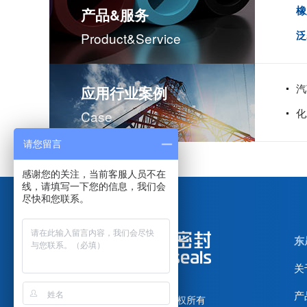
橡
产品&服务
泛
Product&service
汽
应用行业案例
化
Case
请您留言
感谢您的关注，当前客服人员不在
线，请填写一下您的信息，我们会
尽快和您联系。
东
关
产
广东东晟密封科技有限公司
版权所有