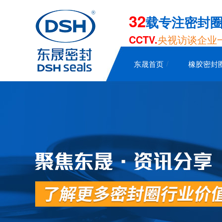
32
载专注密封
CCTV.
央视访谈企业
东晟首页
橡胶密封