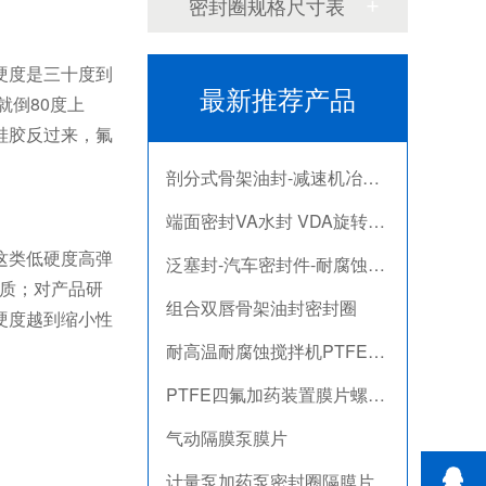
密封圈规格尺寸表
计量泵加药泵密封圈隔膜片
米顿罗计量泵配件膜片
硬度是三十度到
最新推荐产品
就倒80度上
不锈钢骨驾油封-螺杆空气压缩机油封
硅胶反过来，氟
剖分式骨架油封-减速机冶金泛塞封
端面密封VA水封 VDA旋转密封圈
泛塞封-汽车密封件-耐腐蚀密封圈
这类低硬度高弹
质；对产品研
组合双唇骨架油封密封圈
硬度越到缩小性
耐高温耐腐蚀搅拌机PTFE膜片螺帽厂家
PTFE四氟加药装置膜片螺帽膜片
气动隔膜泵膜片
计量泵加药泵密封圈隔膜片