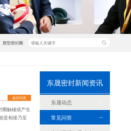
唇型密封圈
泛塞封-汽车密封件-耐腐蚀密封圈
东晟密封新闻资讯
组合双唇骨架油封密封圈
返回列表
东晟动态
耐高温耐腐蚀搅拌机PTFE膜片螺帽厂家
封圈触碰或产生
PTFE四氟加药装置膜片螺帽膜片
常见问答
能是相接乃至
气动隔膜泵膜片