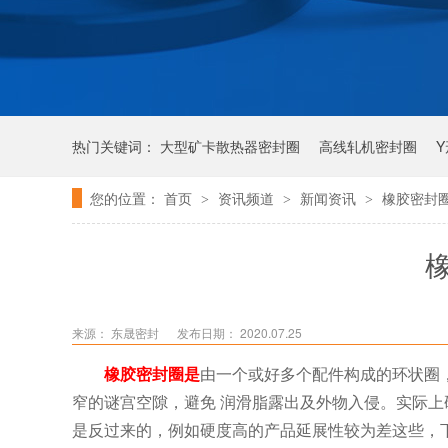
热门关键词：
大型矿卡散热器密封圈
高线轧机密封圈
您的位置：
首页
资讯频道
新闻资讯
橡胶密封
>
>
>
唇形密封圈
泛塞密封圈
来源： 东晟密封
发布日期： 2020.07.25
橡胶密封圈是
由一个或好多个配件构成的环状圈
窄的谜宫空隙，避免 润滑脂露出及外物入侵。实际
是反过来的，例如硬度高的产品延展性较为差这些，