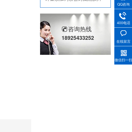
QQ咨询
米顿罗计量泵配件膜片
不锈钢骨驾油封-螺杆空气压缩机油封
400电话
咨询热线
剖分式骨架油封-减速机冶金泛塞封
18925433252
在线留言
微信扫一