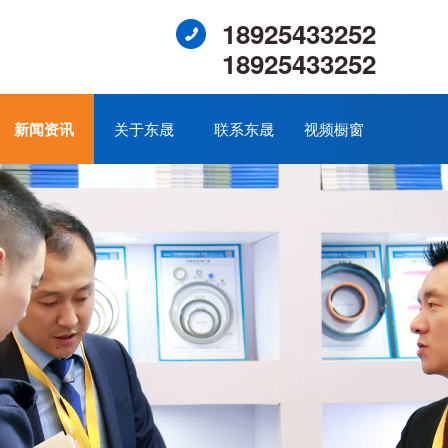
18925433252
18925433252
新闻资讯
关于东晟
联系东晟
视频橱窗