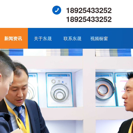
18925433252
18925433252
新闻资讯
关于东晟
联系东晟
视频橱窗