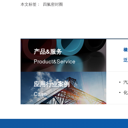
本文标签：
四氟密封圈
橡
产品&服务
泛
Product&service
汽
应用行业案例
化
Case