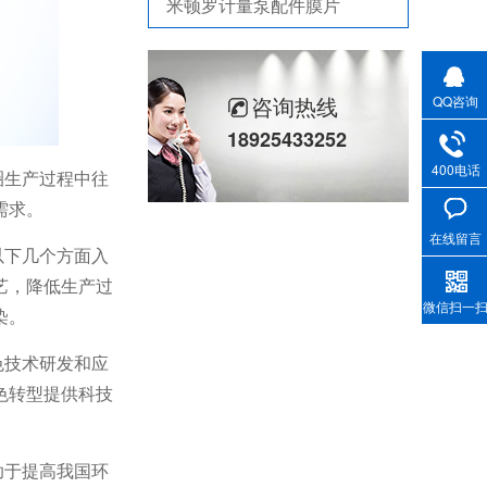
不锈钢骨驾油封-螺杆空气压缩机油封
剖分式骨架油封-减速机冶金泛塞封
咨询热线
QQ咨询
18925433252
400电话
圈生产过程中往
需求。
在线留言
以下几个方面入
艺，降低生产过
微信扫一
染。
色技术研发和应
色转型提供科技
助于提高我国环