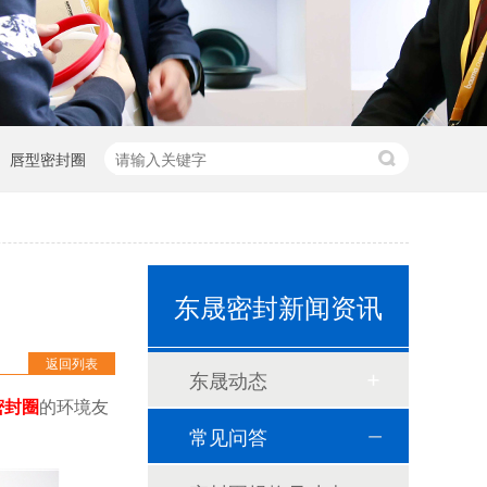
唇型密封圈
泛塞封-汽车密封件-耐腐蚀密封圈
东晟密封新闻资讯
组合双唇骨架油封密封圈
耐高温耐腐蚀搅拌机PTFE膜片螺帽厂家
返回列表
东晟动态
PTFE四氟加药装置膜片螺帽膜片
密封圈
的环境友
气动隔膜泵膜片
常见问答
计量泵加药泵密封圈隔膜片