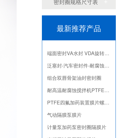
密封圈规格尺寸表
米顿罗计量泵配件膜片
不锈钢骨驾油封-螺杆空气压缩机油封
最新推荐产品
剖分式骨架油封-减速机冶金泛塞封
端面密封VA水封 VDA旋转密封圈
泛塞封-汽车密封件-耐腐蚀密封圈
组合双唇骨架油封密封圈
耐高温耐腐蚀搅拌机PTFE膜片螺帽厂家
PTFE四氟加药装置膜片螺帽膜片
气动隔膜泵膜片
计量泵加药泵密封圈隔膜片
米顿罗计量泵配件膜片