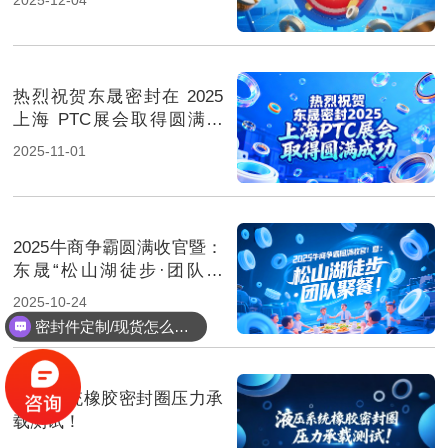
热烈祝贺东晟密封在 2025
上海 PTC展会取得圆满成
功！
2025-11-01
2025牛商争霸圆满收官暨：
东晟“松山湖徒步·团队聚
餐”！
2025-10-24
密封件定制/现货怎么报价，起订量多少？
液压系统橡胶密封圈压力承
载测试！