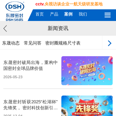
cctv.
央视访谈企业一航天级研发基地
首页
产品
案例
我们
新闻资讯
东晟动态
常见问答
密封圈规格尺寸表
东晟密封破局出海，重构中
国密封全球品牌价值
2026-05-23
东晟密封斩获2025“松湖杯”
先锋奖， 密封科技创新引领
行业新篇！
2025-12-04