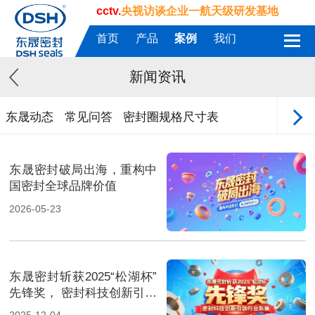
cctv.
央视访谈企业一航天级研发基地
首页
产品
案例
我们
新闻资讯
东晟动态
常见问答
密封圈规格尺寸表
东晟密封破局出海，重构中
国密封全球品牌价值
2026-05-23
东晟密封斩获2025“松湖杯”
先锋奖， 密封科技创新引领
行业新篇！
2025-12-04