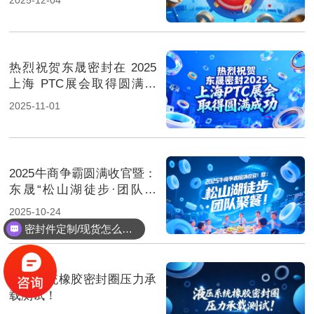
热烈祝贺东晟密封在 2025
上海 PTC展会取得圆满成
功！
2025-11-01
2025牛商争霸圆满收官暨：
东晟“松山湖徒步·团队聚
餐”！
2025-10-24
密封件定制/现货怎么报价，起订量多少？
液压系统橡胶密封圈压力承
载测试！