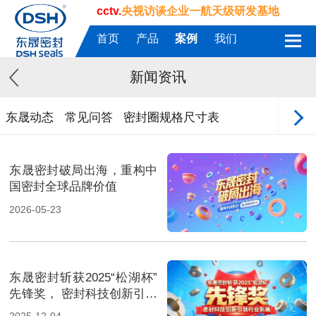
cctv.
央视访谈企业一航天级研发基地
首页
产品
案例
我们
新闻资讯
东晟动态
常见问答
密封圈规格尺寸表
东晟密封破局出海，重构中
国密封全球品牌价值
2026-05-23
东晟密封斩获2025“松湖杯”
先锋奖， 密封科技创新引领
行业新篇！
2025-12-04