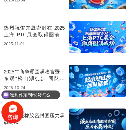
热烈祝贺东晟密封在 2025
上海 PTC展会取得圆满成
功！
2025-11-01
2025牛商争霸圆满收官暨：
东晟“松山湖徒步·团队聚
餐”！
2025-10-24
密封件定制/现货怎么报价，起订量多少？
液压系统橡胶密封圈压力承
载测试！