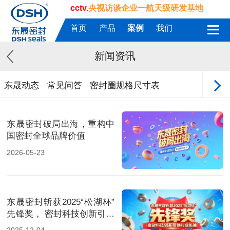
cctv.
央视访谈企业一航天级研发基地
首页
产品
案例
我们
新闻资讯
东晟动态
常见问答
密封圈规格尺寸表
东晟密封破局出海，重构中
国密封全球品牌价值
2026-05-23
东晟密封斩获2025“松湖杯”
先锋奖， 密封科技创新引领
行业新篇！
2025-12-04