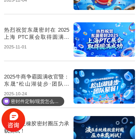
热烈祝贺东晟密封在 2025
上海 PTC展会取得圆满成
功！
2025-11-01
2025牛商争霸圆满收官暨：
东晟“松山湖徒步·团队聚
餐”！
2025-10-24
密封件定制/现货怎么报价，起订量多少？
液压系统橡胶密封圈压力承
载测试！