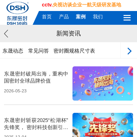
cctv.
央视访谈企业一航天级研发基地
首页
产品
案例
我们
新闻资讯
东晟动态
常见问答
密封圈规格尺寸表
东晟密封破局出海，重构中
国密封全球品牌价值
2026-05-23
东晟密封斩获2025“松湖杯”
先锋奖， 密封科技创新引领
行业新篇！
2025-12-04