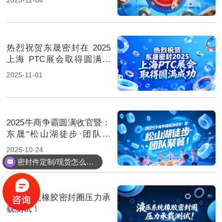
热烈祝贺东晟密封在 2025
上海 PTC展会取得圆满成
功！
2025-11-01
2025牛商争霸圆满收官暨：
东晟“松山湖徒步·团队聚
餐”！
2025-10-24
密封件定制/现货怎么报价，起订量多少？
液压系统橡胶密封圈压力承
载测试！