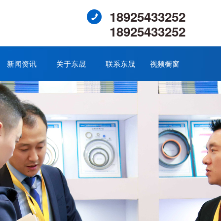
18925433252
18925433252
新闻资讯
关于东晟
联系东晟
视频橱窗