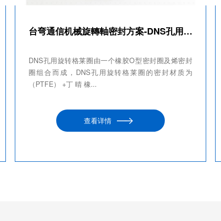
台弯通信机械旋轉軸密封方案-DNS孔用旋转格莱圈
DNS孔用旋转格莱圈由一个橡胶O型密封圈及烯密封
圈组合而成，DNS孔用旋转格莱圈的密封材质为
（PTFE） +丁 晴 橡...
查看详情