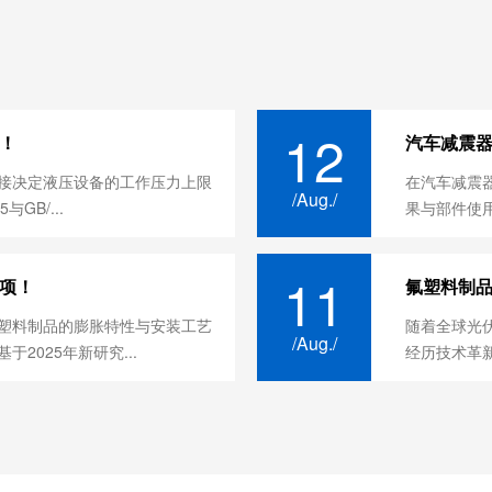
12
！
汽车减震器
接决定液压设备的工作压力上限
在汽车减震
/Aug./
与GB/...
果与部件使用
11
项！
氟塑料制
塑料制品‌的膨胀特性与安装工艺
随着全球光伏
/Aug./
2025年新研究...
经历技术革新。