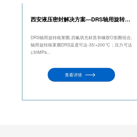
西安液压密封解决方案—DRS轴用旋转格莱圈
DRS轴用旋转格莱圈,四氟填充材质和橡胶O形圈组合,
轴用旋转格莱圈DRS温度可达-35/+200℃；压力可达
≦30MPa...
查看详情