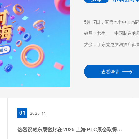
5月17日，值第七个中国品牌
破局・共生——中国制造的
大会，于东莞尼罗河酒店御龙轩
查看详情
01
2025-11
热烈祝贺东晟密封在 2025 上海 PTC展会取得圆满成功！