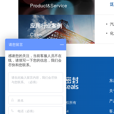
泛
Product&service
汽
应用行业案例
化
Case
请您留言
感谢您的关注，当前客服人员不在
线，请填写一下您的信息，我们会
尽快和您联系。
东
关
产
广东东晟密封科技有限公司
版权所有
客
备案号：
粤ICP备14004074号-4