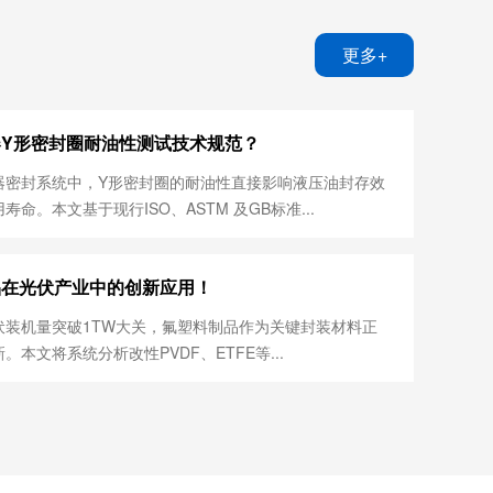
更多+
Y形密封圈耐油性测试技术规范？
器密封系统中，Y形密封圈的耐油性直接影响液压油封存效
寿命。本文基于现行ISO、ASTM 及GB标准...
品在光伏产业中的创新应用！
装机量突破1TW大关，‌氟塑料制品‌作为关键封装材料正
本文将系统分析改性PVDF、ETFE等‌...