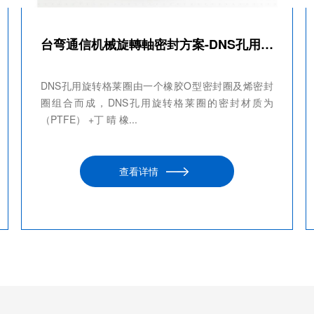
台弯通信机械旋轉軸密封方案-DNS孔用旋转格莱圈
DNS孔用旋转格莱圈由一个橡胶O型密封圈及烯密封
圈组合而成，DNS孔用旋转格莱圈的密封材质为
（PTFE） +丁 晴 橡...
查看详情