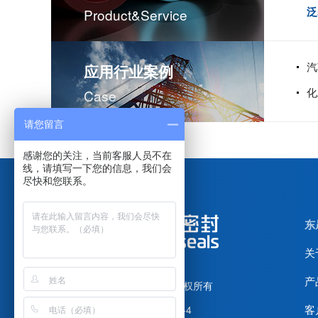
泛
Product&service
汽
应用行业案例
化
Case
请您留言
感谢您的关注，当前客服人员不在
线，请填写一下您的信息，我们会
尽快和您联系。
东
关
产
广东东晟密封科技有限公司
版权所有
客
备案号：
粤ICP备14004074号-4