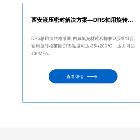
西安液压密封解决方案—DRS轴用旋转格莱圈
DRS轴用旋转格莱圈,四氟填充材质和橡胶O形圈组合,
轴用旋转格莱圈DRS温度可达-35/+200℃；压力可达
≦30MPa...
查看详情