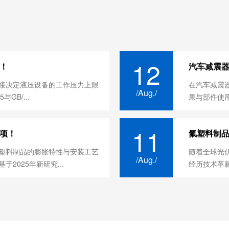
12
！
汽车减震器
接决定液压设备的工作压力上限
在汽车减震
/Aug./
与GB/...
果与部件使用
11
项！
氟塑料制
塑料制品‌的膨胀特性与安装工艺
随着全球光伏
/Aug./
2025年新研究...
经历技术革新。