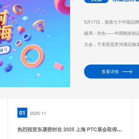
5月17日，值第七个中国品牌
破局・共生——中国制造的
大会，于东莞尼罗河酒店御龙轩
查看详情
01
2025-11
热烈祝贺东晟密封在 2025 上海 PTC展会取得圆满成功！