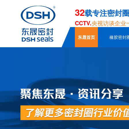
32
载专注密封
CCTV.
央视访谈企业
东晟首页
橡胶密封