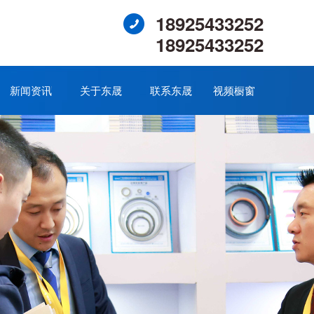
18925433252
18925433252
新闻资讯
关于东晟
联系东晟
视频橱窗