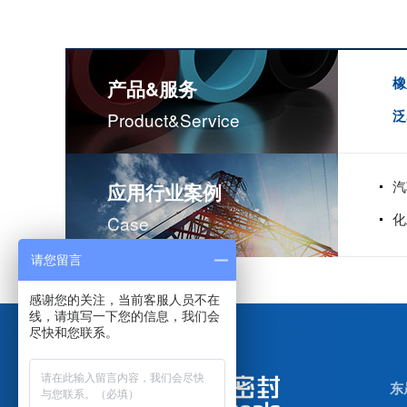
橡
产品&服务
泛
Product&service
汽
应用行业案例
化
Case
请您留言
米顿罗计量泵配件膜片
感谢您的关注，当前客服人员不在
线，请填写一下您的信息，我们会
尽快和您联系。
东