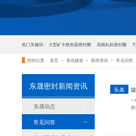
热门关键词：
大型矿卡散热器密封圈
高线轧机密封圈
您的位置：
首页
资讯频道
新闻资讯
常见问答
>
>
>
唇形密封圈
泛塞密封圈
泛塞封-汽车密封件-耐腐蚀密封圈
东晟密封新闻资讯
头条
旋
一
东晟动态
密
常见问答