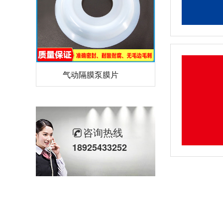
气动隔膜泵膜片
咨询热线
18925433252
计量泵加药泵密封圈隔膜片