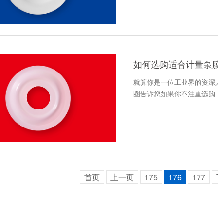
如何选购适合计量泵
就算你是一位工业界的资深
圈告诉您如果你不注重选购
首页
上一页
175
176
177