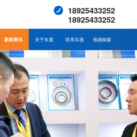
18925433252
18925433252
新闻资讯
关于东晟
联系东晟
视频橱窗