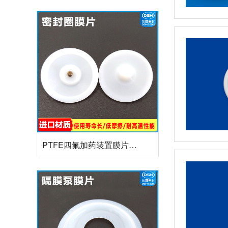
PTFE四氟加药装置膜片螺帽膜片