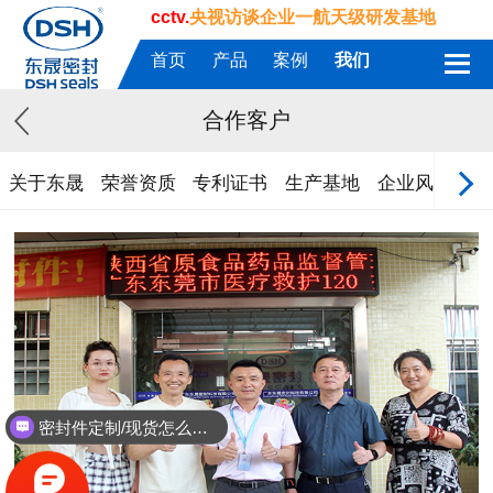
cctv.
央视访谈企业一航天级研发基地
首页
产品
案例
我们
合作客户
关于东晟
荣誉资质
专利证书
生产基地
企业风采
质
密封件定制/现货怎么报价，起订量多少？