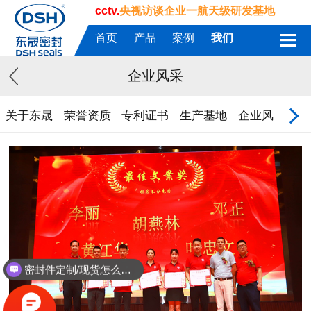
cctv.
央视访谈企业一航天级研发基地
首页
产品
案例
我们
企业风采
关于东晟
荣誉资质
专利证书
生产基地
企业风采
质
定制密封件
密封件定制/现货怎么报价，起订量多少？