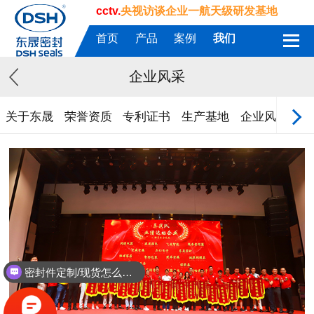
cctv.
央视访谈企业一航天级研发基地
首页
产品
案例
我们
企业风采
关于东晟
荣誉资质
专利证书
生产基地
企业风采
质
密封件定制/现货怎么报价，起订量多少？