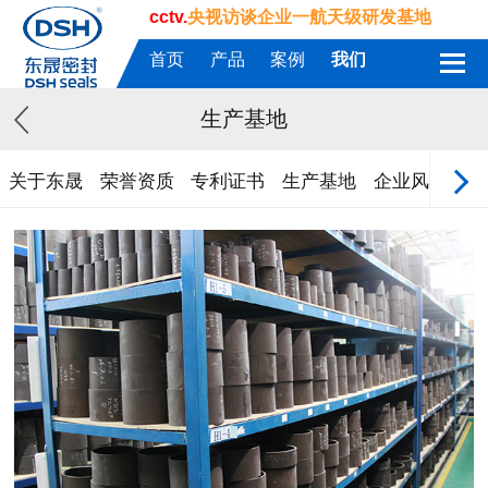
cctv.
央视访谈企业一航天级研发基地
首页
产品
案例
我们
生产基地
关于东晟
荣誉资质
专利证书
生产基地
企业风采
质