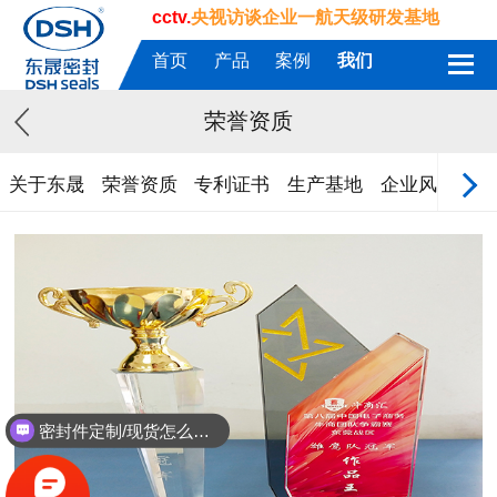
cctv.
央视访谈企业一航天级研发基地
首页
产品
案例
我们
荣誉资质
关于东晟
荣誉资质
专利证书
生产基地
企业风采
质
密封件定制/现货怎么报价，起订量多少？