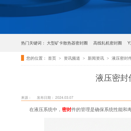
热门关键词：
大型矿卡散热器密封圈
高线轧机密封圈
您的位置：
首页
资讯频道
新闻资讯
液压密封
>
>
>
唇形密封圈
泛塞密封圈
液压密封
来源：
发布日期： 2024.03.07
在液压系统中，
密封
件的管理是确保系统性能和