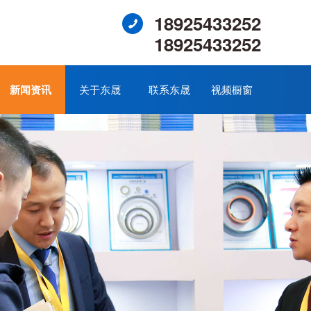
18925433252
18925433252
新闻资讯
关于东晟
联系东晟
视频橱窗