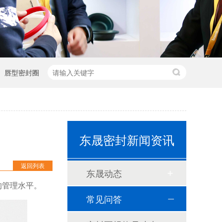
唇型密封圈
泛塞封-汽车密封件-耐腐蚀密封圈
组合双唇骨架油封密封圈
东晟密封新闻资讯
耐高温耐腐蚀搅拌机PTFE膜片螺帽厂家
PTFE四氟加药装置膜片螺帽膜片
返回列表
东晟动态
气动隔膜泵膜片
的管理水平。
常见问答
计量泵加药泵密封圈隔膜片