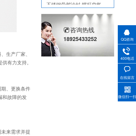
剖分式骨架油封-减速机冶金泛塞封
咨询热线
18925433252
QQ咨询
料、生产厂家、
400电话
提供有力支持。
在线留言
周期、更换条件
漏和故障的发
微信扫一
测未来需求并提