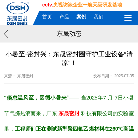
cctv.
央视访谈企业一航天级研发基地
首页
产品
案例
我们
东晟动态
小暑至·密封兴：东晟密封圈守护工业设备“清
凉”！
来源： 东晟密封
发布日期： 2025-07-05
"
倏忽温风至，因循小暑来
——
当
2025
年
月
日
小暑
"
7
7
节气携热浪而来，广东
东晟密封
科技有限公司的实验室
里，
工程师们正在测试新型聚四氟乙烯材料在
260℃
高温