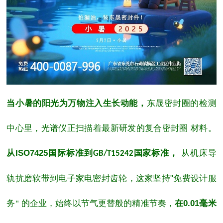
当小暑的阳光为万物注入生长动能，
东晟密封圈
的检测
中心里，光谱仪正扫描着最新研发的复合
密封圈
材料。
从
ISO7425
国际标准到
国家标准，
从机床导
GB/T15242
轨抗磨软带到电子家电密封齿轮，这家坚持
"
免费设计服
务
的企业，始终以节气更替般的精准节奏，
在
0.01
毫米
"