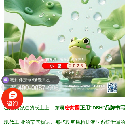
能定制耐高温耐腐蚀密封件吗？
在东莞智造的沃土上，
东晟
密封圈
正用
"DSH"
品牌书写
现代工
业的节气物语。那些攻克盾构机液压系统泄漏的