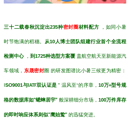
三十二载春秋沉淀出
235
种
密封圈
材料配方
，如同小暑
时节饱满的稻穗。
从
10
人博士团队组建行业首个全流程
检测中心
，
到
1725
种选型方案覆
盖航空航天至新能源汽
车领域，
东晟密封
圈
的研发图谱比小暑三候更为精密：
I
SO9001
与
双认证是
"
温风至
的序章，
10
万
型号规
IATF
"
+
格的数据库如
蟋蟀居宇
般深耕细分市场，
100
万件库存
"
"
的即时响应体系则似
鹰始鸷
的迅猛突进。
"
"