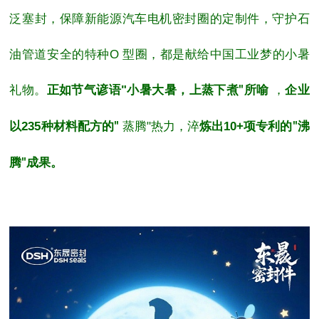
泛塞封，保障新能源汽车电机
密封圈
的定制件，守护石
油管道安全的特种
O
型圈，都是献给中国工业梦的小暑
礼物。
正如节气谚语
"
小暑大暑，上蒸下煮
所喻
，
企业
"
以
235
种材料配方的
蒸腾
"
热力，淬
炼出
10+
项专利的
沸
"
"
腾
成果。
"