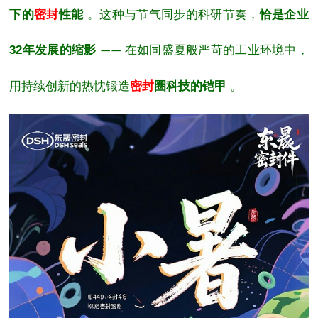
下的
密封
性能
。这种与节气同步的科研节奏，
恰是企业
32
年发展的缩影
在如同盛夏般严苛的工业环境中，
——
用持续创新的热忱锻造
密封
圈
科技的铠甲
。