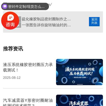
圈
http://www.dshmfq.com/
密封件定制/现货怎么报价，起订量多少？
上一条
硫化橡胶制品密封圈制作之装料尺寸问题？
返回
列表
下一条
一张图告诉你旋转轴油封的工作原理变化?
推荐资讯
液压系统橡胶密封圈压力承
载测试！
2025-08-12
汽车减震器Y形密封圈耐油
性测试技术规范？