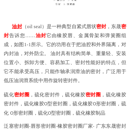
油封
（
oil seal）是一种典型自紧式唇状
密封
，东晟
密
封
告诉您……
油封
它由橡胶唇、金属骨架和弹簧圈组
成，如图1-1所示。它的功用在于把油腔和外界隔离，对
内封油，对外防尘。 油封具有结构简单、重量轻、安装
位置小、拆卸方便、容易加工、密封性能好的特点，但
它不能承受高压，只能作轴承润滑油的密封，广泛用于
低压油润滑系统中用作旋转密封件。
硫化
密封圈
，硫化密封件，硫化橡胶
密封圈
，硫化橡胶
密封件，硫化橡胶
型密封圈，硫化橡胶
形密封圈，硫
O
O
化
形密封圈，硫化
型密封圈，硫化橡胶制品
O
O
泛塞密封圈
唇形密封圈
橡胶密封圈厂家
广东东晟密封
-
-
-