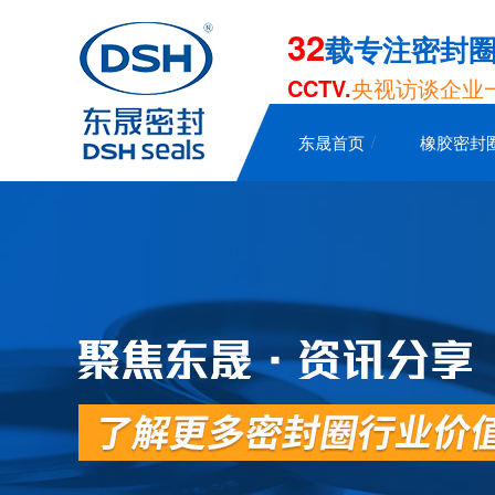
32
载专注密封
CCTV.
央视访谈企业
东晟首页
橡胶密封