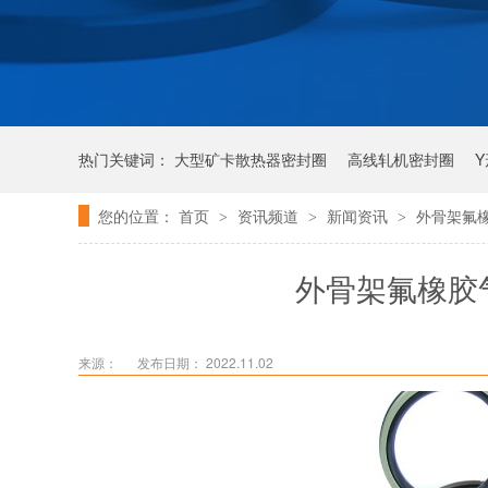
热门关键词：
大型矿卡散热器密封圈
高线轧机密封圈
您的位置：
首页
资讯频道
新闻资讯
外骨架氟
>
>
>
唇形密封圈
泛塞密封圈
外骨架氟橡胶
来源：
发布日期： 2022.11.02