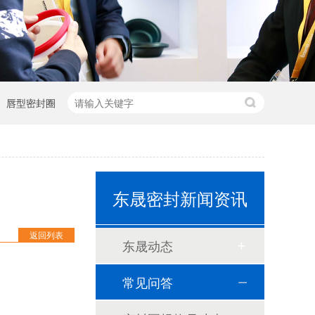
唇型密封圈
泛塞封-汽车密封件-耐腐蚀密封圈
组合双唇骨架油封密封圈
耐高温耐腐蚀搅拌机PTFE膜片螺帽厂家
东晟密封新闻资讯
PTFE四氟加药装置膜片螺帽膜片
返回列表
气动隔膜泵膜片
东晟动态
计量泵加药泵密封圈隔膜片
常见问答
米顿罗计量泵配件膜片