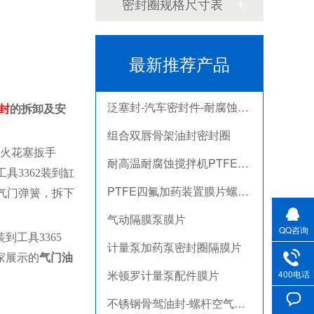
密封圈规格尺寸表
不锈钢骨驾油封-螺杆空气压缩机油封
剖分式骨架油封-减速机冶金泛塞封
最新推荐产品
端面密封VA水封 VDA旋转密封圈
泛塞封-汽车密封件-耐腐蚀密封圈
封
的拆卸及安
组合双唇骨架油封密封圈
耐高温耐腐蚀搅拌机PTFE膜片螺帽厂家
用火花塞扳手
具3362装到缸
PTFE四氟加药装置膜片螺帽膜片
压气门弹簧，拆下
气动隔膜泵膜片
QQ咨询
计量泵加药泵密封圈隔膜片
装到工具
3365
气门油
家展示的
米顿罗计量泵配件膜片
400电话
不锈钢骨驾油封-螺杆空气压缩机油封