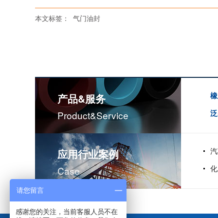
本文标签：
气门油封
橡
产品&服务
泛
Product&service
汽
应用行业案例
化
Case
请您留言
感谢您的关注，当前客服人员不在