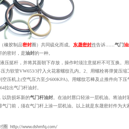
橡胶（橡胶制品
密封
圈）共同硫化而成。
密封
件
气门
油
东晟
告诉
……
杆的密封，是
油封
的一种。
和液压挺杆，并将其面朝下存放，操作时须注意挺杆不可互换。
压力软管VW653/3拧入火花塞螺纹孔内。2、用螺栓将弹簧压缩工
压机上(空气压力至少600KPA)。用螺纹芯棒及止推件向下
64拉出气门杆油封。
，以防损坏新的
气门杆油封
。在油封唇口轻涂一层机油。将油封
排气门前，须在气门杆上涂一层机油。以上就是东晟密封件为大
密封圈
http://www.dshmfq.com/