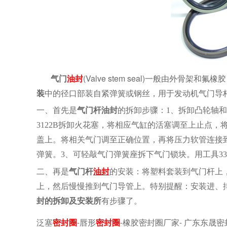
气门
油封
(Valve stem seal)一般由外骨架和氟
装
中的径口部装自紧弹簧或钢丝，用于发动机气门导
一、首先是
气门杆油封
的拆卸步骤：
1、拆卸凸轮轴
3122B拆卸火花塞，将相应气缸的活塞调至上止点，将
盖上。将相关气门调至正确位置，再将压力软管连接到空
弹簧。3、可轻敲气门弹簧座拆下气门锁块。用工具33
二、再是
气门杆
的安装：将塑料套装到气门杆上
油封
上，然后慢慢推到气门导管上。特别提醒：安装进、
封的拆卸及安装所
有步骤了。
泛塞
密封圈
唇形
密封圈
橡胶密封圈厂家
广东东晟
-
-
-