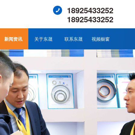
18925433252
18925433252
新闻资讯
关于东晟
联系东晟
视频橱窗