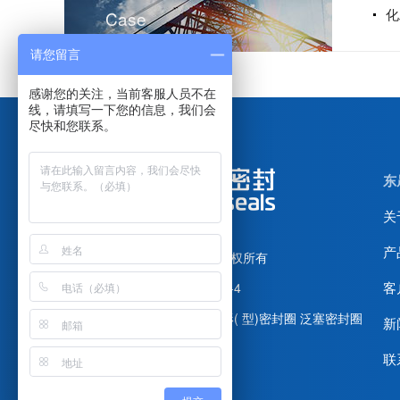
化
Case
请您留言
感谢您的关注，当前客服人员不在
线，请填写一下您的信息，我们会
尽快和您联系。
东
关
产
广东东晟密封科技有限公司
版权所有
客
备案号：
粤ICP备14004074号-4
主营：密封圈 橡胶密封圈 唇形( 型)密封圈 泛塞密封圈
新
网站地图
| 隐私策略
联