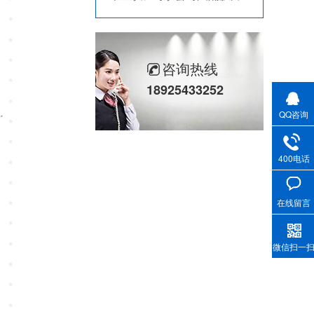
米顿罗计量泵配件膜片
不锈钢骨驾油封-螺杆空气压缩机油封
剖分式骨架油封-减速机冶金泛塞封
咨询热线
18925433252
QQ咨询
400电话
在线留言
微信扫一