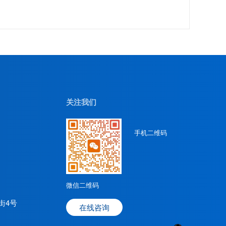
关注我们
手机二维码
微信二维码
街4号
在线咨询