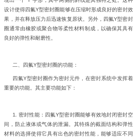
现出一个
“
Y
”字形，其中两侧的斜线是其独特之处。这种
设计使得
四氟
Y
型密封圈
能够在压缩时形成良好的密封效
果，并在释放压力后迅速恢复原状。另外，
四氟
Y
型密封
圈
通常由橡胶或聚合物等柔性材料制成，以确保其具有
良好的弹性和耐磨性。
二、
四氟
Y
型密封圈
的功能：
四氟
Y
型密封圈
作为密封元件，在密封系统中发挥着
重要的功能。其主要功能如下：
1.
密封性能：
四氟
Y
型密封圈
能够有效地封闭密封空
间，防止液体或气体的泄漏。其特殊的截面结构和弹性
材料的选择使得它具有出色的密封性能，能够适应不同