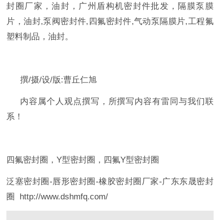
封圈厂家，油封，广州盾构机密封件批发，隔膜泵膜
片，油封
,
泵阀密封件
,
四氟密封件
,
气动泵隔膜片
,
工程氟
塑料制品，油封。
撰
/
摄
/
设
/
版
:
曹丘仁旭
内容属个人观点撰写，所撰写内容有雷同与我们联
系！
四氟密封圈，
Y
型密封圈，四氟
Y
型密封圈
泛塞密封圈
-
唇形密封圈
-
橡胶密封圈厂家
-
广东东晟密封
圈
http://www.dshmfq.com/