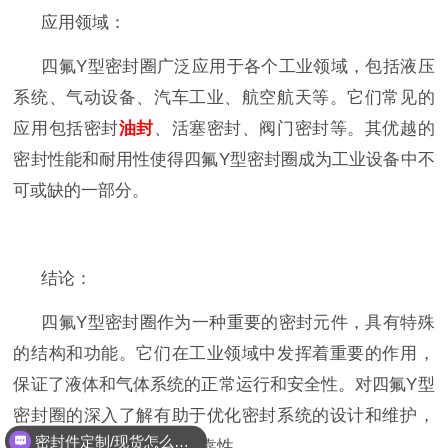
应用领域：
四氟
Y
型密封圈
广泛应用于各个工业领域，包括液压
系统、气动设备、汽车工业、航空航天等。它们常见的
应用包括密封
油封
、活塞密封、阀门密封等。其优越的
密封性能和耐用性使得
四氟
Y
型密封圈
成为工业设备中不
可或缺的一部分。
结论：
四氟
Y
型密封圈
作为一种重要的密封元件，具有特殊
的结构和功能。它们在工业领域中发挥着重要的作用，
保证了液体和气体系统的正常运行和安全性。对
四氟
Y
型
密封圈
的深入了解有助于优化密封系统的设计和维护，
密封件定制/现货怎么报价，起订量多少？
提高工业设备的效率和可靠性。