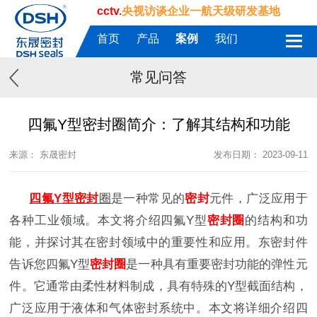
cctv.
央视访谈企业一航天级研发基地
首页
产品
案例
我们
常见问答
四氟Y型密封圈简介：了解其结构和功能
来源： 东晟密封
发布日期： 2023-09-11
四氟
Y
型
密封
圈
是一种常见的
密封
元件，广泛应用于
各种工业领域。本文将介绍
四氟
Y
型
密封圈
的结构和功
能，并探讨其在密封领域中的重要性和应用。东密封件
告诉您
四氟
Y
型
密封圈
是一种具有重要密封功能的弹性元
件。它通常由柔性材料制成，具有特殊的
Y
型截面结构，
广泛应用于液体和气体密封系统中。本文将详细介绍
四