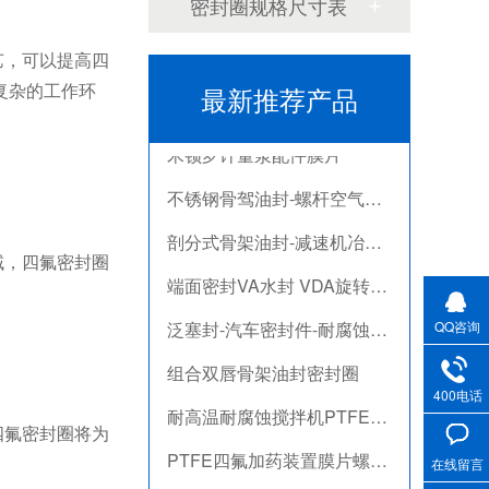
密封圈规格尺寸表
PTFE四氟加药装置膜片螺帽膜片
气动隔膜泵膜片
艺，可以提高四
复杂的工作环
最新推荐产品
计量泵加药泵密封圈隔膜片
米顿罗计量泵配件膜片
不锈钢骨驾油封-螺杆空气压缩机油封
剖分式骨架油封-减速机冶金泛塞封
域，四氟密封圈
端面密封VA水封 VDA旋转密封圈
泛塞封-汽车密封件-耐腐蚀密封圈
QQ咨询
组合双唇骨架油封密封圈
400电话
耐高温耐腐蚀搅拌机PTFE膜片螺帽厂家
四氟密封圈将为
PTFE四氟加药装置膜片螺帽膜片
在线留言
气动隔膜泵膜片