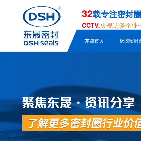
32
载专注密封
CCTV.
央视访谈企业
东晟首页
橡胶密封