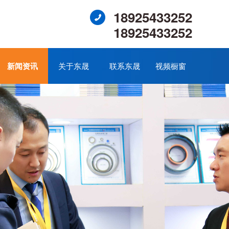
18925433252
18925433252
新闻资讯
关于东晟
联系东晟
视频橱窗