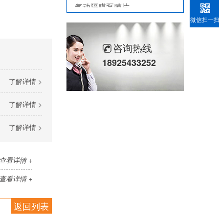
计量泵加药泵密封圈隔膜片
微信扫一
米顿罗计量泵配件膜片
咨询热线
不锈钢骨驾油封-螺杆空气压缩机油封
18925433252
剖分式骨架油封-减速机冶金泛塞封
了解详情 >
了解详情 >
了解详情 >
查看详情 +
查看详情 +
返回列表