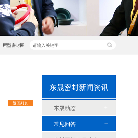
唇型密封圈
东晟密封新闻资讯
泛塞封-汽车密封件-耐腐蚀密封圈
返回列表
东晟动态
组合双唇骨架油封密封圈
常见问答
耐高温耐腐蚀搅拌机PTFE膜片螺帽厂家